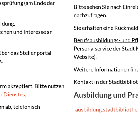
ssprüfung (am Ende der
Bitte sehen Sie nach Einr
nachzufragen.
ldung,
Sie erhalten eine Rückmeld
chen und Interesse an
Berufsausbildungs- und Pfl
Personalservice der Stadt 
ber das Stellenportal
Website).
s.
Weitere Informationen find
Kontakt in der Stadtbiblio
rm akzeptiert. Bitte nutzen
Ausbildung und Pr
en Dienstes
.
n ab, telefonisch
ausbildung.stadtbiblioth