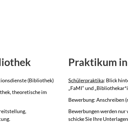
liothek
Praktikum in
ionsdienste (Bibliothek)
Schülerpraktika
: Blick hin
„FaMI“ und „Bibliothekar*i
othek, theoretische im
Bewerbung: Anschreiben (m
eitstellung,
Bewerbungen werden nur vol
tung.
schicke Sie Ihre Unterlagen