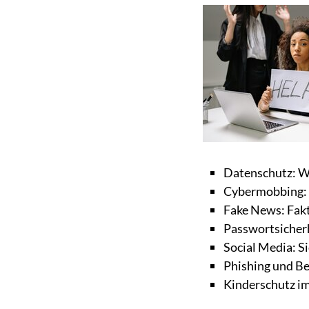
Datenschutz: Wi
Cybermobbing: E
Fake News: Fakt
Passwortsicherh
Social Media: S
Phishing und Be
Kinderschutz im