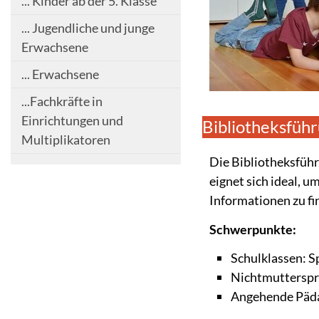
... Kinder ab der 5. Klasse
... Jugendliche und junge
Erwachsene
... Erwachsene
...Fachkräfte in
Einrichtungen und
Bibliotheksfüh
Multiplikatoren
Die Bibliotheksführ
eignet sich ideal, u
Informationen zu fi
Schwerpunkte:
Schulklassen: S
Nichtmutterspr
Angehende Päda