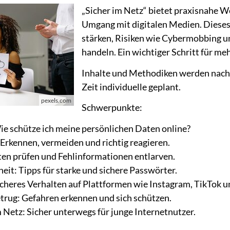
„Sicher im Netz“ bietet praxisnahe 
Umgang mit digitalen Medien. Dieses
stärken, Risiken wie Cybermobbing 
handeln. Ein wichtiger Schritt für meh
Inhalte und Methodiken werden nach 
Zeit individuelle geplant.
pexels.com
Schwerpunkte:
e schütze ich meine persönlichen Daten online?
rkennen, vermeiden und richtig reagieren.
en prüfen und Fehlinformationen entlarven.
eit: Tipps für starke und sichere Passwörter.
icheres Verhalten auf Plattformen wie Instagram, TikTok u
trug: Gefahren erkennen und sich schützen.
 Netz: Sicher unterwegs für junge Internetnutzer.