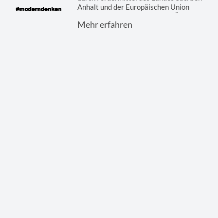
Anhalt und der Europäischen Union
gefördert. Hier finden Sie eine Übersicht
Mehr erfahren
der ...