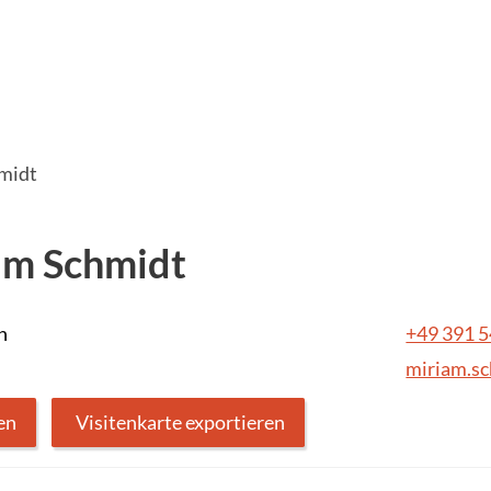
midt
am Schmidt
n
+49 391 
miriam.s
en
Visitenkarte exportieren