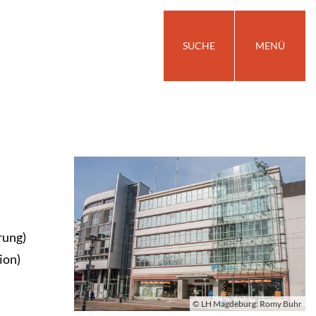
SUCHE
MENÜ
rung)
ion)
© LH Magdeburg: Romy Buhr