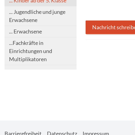
... Kinder ab der 5. Klasse
... Jugendliche und junge
Erwachsene
Nachricht schreib
... Erwachsene
...Fachkräfte in
Einrichtungen und
Multiplikatoren
Barrierefreiheit
Datenschutz
Impressum