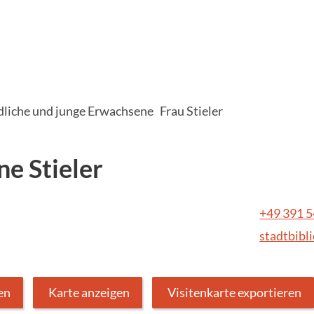
ndliche und junge Erwachsene
Frau Stieler
e Stieler
+49 391 
stadtbib
en
Karte anzeigen
Visitenkarte exportieren