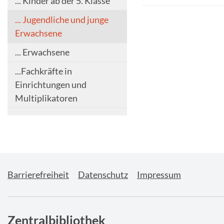
... Kinder ab der 5. Klasse
... Jugendliche und junge
Erwachsene
... Erwachsene
...Fachkräfte in
Einrichtungen und
Multiplikatoren
Barrierefreiheit
Datenschutz
Impressum
Zentralbibliothek